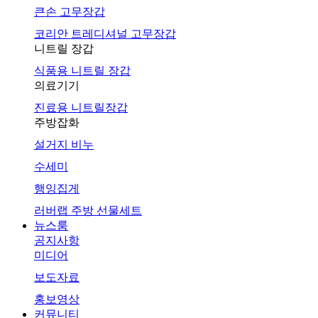
큰손 고무장갑
코리안 트레디셔널 고무장갑
니트릴 장갑
식품용 니트릴 장갑
의료기기
진료용 니트릴장갑
주방잡화
설거지 비누
수세미
행잉집게
러버랩 주방 선물세트
뉴스룸
공지사항
미디어
보도자료
홍보영상
커뮤니티